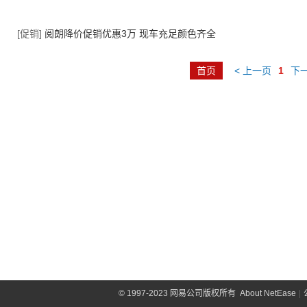
[促销]
阅朗降价促销优惠3万 现车充足颜色齐全
首页
< 上一页
1
下一
©
1997-2023 网易公司版权所有
About NetEase
|