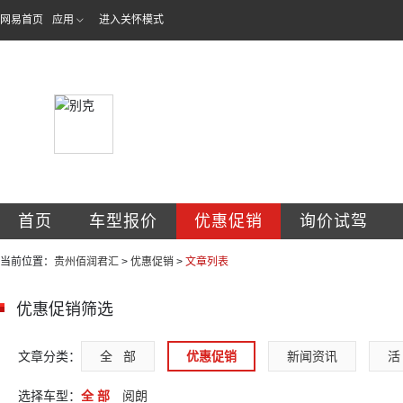
网易首页
应用
进入关怀模式
贵州佰润君汇汽车
首页
车型报价
优惠促销
询价试驾
当前位置：
贵州佰润君汇
>
优惠促销
>
文章列表
优惠促销筛选
文章分类：
全   部
优惠促销
新闻资讯
活 
选择车型：
全 部
阅朗